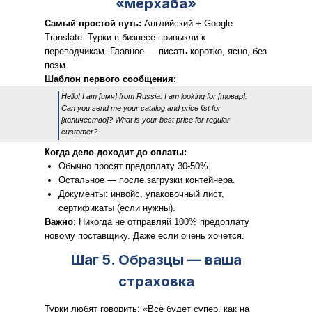
«мерхаба»
Самый простой путь:
Английский + Google
Translate. Турки в бизнесе привыкли к
переводчикам. Главное — писать коротко, ясно, без
поэм.
Шаблон первого сообщения:
Hello! I am [имя] from Russia. I am looking for [товар].
Can you send me your catalog and price list for
[количество]? What is your best price for regular
customer?
Когда дело доходит до оплаты:
Обычно просят предоплату 30-50%.
Остальное — после загрузки контейнера.
Документы: инвойс, упаковочный лист,
сертификаты (если нужны).
Важно:
Никогда не отправляй 100% предоплату
новому поставщику. Даже если очень хочется.
Шаг 5. Образцы — ваша
страховка
Турки любят говорить: «Всё будет супер, как на