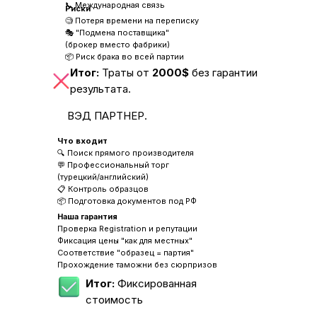
📞 Международная связь
Риски
🧐 Потеря времени на переписку
🎭 "Подмена поставщика"
(брокер вместо фабрики)
📦 Риск брака во всей партии
Итог:
Траты от
2000$
без гарантии
результата.
ВЭД ПАРТНЕР.
Что входит
🔍 Поиск прямого производителя
💬 Профессиональный торг
(турецкий/английский)
📋 Контроль образцов
📦 Подготовка документов под РФ
Наша гарантия
Проверка Registration и репутации
Фиксация цены "как для местных"
Соответствие "образец = партия"
Прохождение таможни без сюрпризов
Итог:
Фиксированная
стоимость