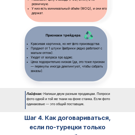
розничную.
У них есть минимальный объём (MOQ), и они его
держат.
Признаки трейдера:
Красивая картинка, но нет фото производства.
Продают от 1 штуки (фабрики редко работают с
малым оптом).
Уходят от вопроса про адрес.
Цена подозрительно низкая (да, это тоже признак
— перекупы иногда демпингуют, чтобы собрать
заказы).
Лайфхак:
Напиши двум разным продавцам. Попроси
фото одной и той же ткани на фоне станка. Если фото
одинаковые — это общий поставщик.
Шаг 4. Как договариваться,
если по-турецки только