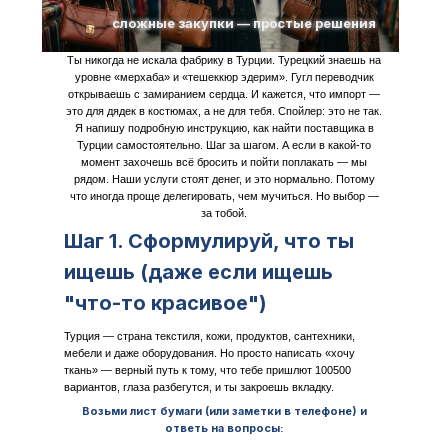
сложные закупки — простые решения
Ты никогда не искала фабрику в Турции. Турецкий знаешь на
уровне «мерхаба» и «тешеккюр эдерим». Гугл переводчик
открываешь с замиранием сердца. И кажется, что импорт —
это для дядек в костюмах, а не для тебя. Спойлер: это не так.
Я напишу подробную инструкцию, как найти поставщика в
Турции самостоятельно. Шаг за шагом. А если в какой-то
момент захочешь всё бросить и пойти поплакать — мы
рядом. Наши услуги стоят денег, и это нормально. Потому
что иногда проще делегировать, чем мучиться. Но выбор —
за тобой.
Шаг 1. Сформулируй, что ты
ищешь (даже если ищешь
"что-то красивое")
Турция — страна текстиля, кожи, продуктов, сантехники,
мебели и даже оборудования. Но просто написать «хочу
ткань» — верный путь к тому, что тебе пришлют 100500
вариантов, глаза разбегутся, и ты закроешь вкладку.
Возьми лист бумаги (или заметки в телефоне) и
ответь на вопросы: