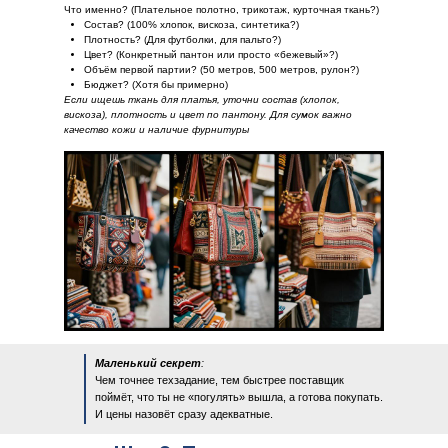
Что именно? (Плательное полотно, трикотаж, курточная ткань?)
Состав? (100% хлопок, вискоза, синтетика?)
Плотность? (Для футболки, для пальто?)
Цвет? (Конкретный пантон или просто «бежевый»?)
Объём первой партии? (50 метров, 500 метров, рулон?)
Бюджет? (Хотя бы примерно)
Если ищешь ткань для платья, уточни состав (хлопок,
вискоза), плотность и цвет по пантону. Для сумок важно
качество кожи и наличие фурнитуры
Маленький секрет
:
Чем точнее техзадание, тем быстрее поставщик
поймёт, что ты не «погулять» вышла, а готова покупать.
И цены назовёт сразу адекватные.