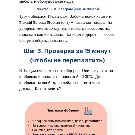
мебель и оборудование ищут.
Место 3. Инстаграм (самый живой
канал)
Турки обожают Инстаграм. Забей в поиск хэштеги:
#tekstil #üretici #toptan (опт) + название товара. Ты
увидишь живые аккаунты, сторис с производства,
отзывы в комментариях. Написал в директ — через
час уже обсуждаешь цену.
Шаг 3. Проверка за 15 минут
(чтобы не переплатить)
В Турции очень много трейдеров. Они покупают на
фабриках и продают с наценкой 20-30%. Для
фабрики ты свой, для трейдера — источник
дохода. Как отличить?
Признаки фабрики:
В профиле есть фото станков, цехов, работников.
На вопрос «можно приехать?» отвечают
«конечно, вот адрес».
Называют цену с завода (FOB, EXW), а не