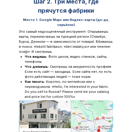
Шаг 2. Три места, где
прячутся фабрики
Место 1. Google Maps или Яндекс-карты (да-да,
серьёзно)
Это самый недооценённый инструмент. Открываешь
карты, переключаешь на турецкий регион (Стамбул,
Бурса, Денизли — в зависимости от товара). Вбиваешь
в поиск: «tekstil fabrikası», «deri imalatçısı» или «mermer
ocağı». И смотришь.
Что видишь:
Фото цехов, видео станков, сайты,
телефоны.
Что делаешь:
Смотришь на аккуратность профиля.
Если есть сайт — заходишь. Если сайта нет, но есть
фото работающих людей — тоже норм.
Как писать:
Коротко, по-английски или с
переводчиком. «Hello, I'm interested in your fabric.
Do you sell to Russia? Please send me your catalog
and price list for cotton 100%».
Дело вкуса, то же самое можно сделать и на
Яндекс-картах